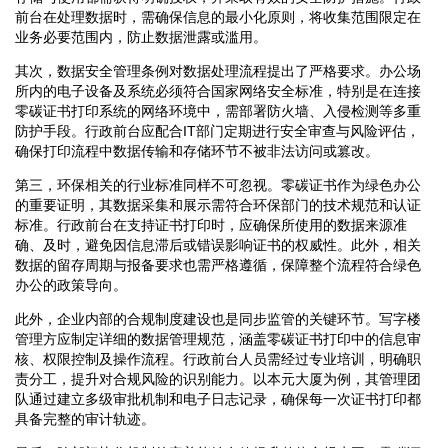
前台在处理数据时，需确保信息的最小化原则，将收集范围限定在
业务必要范围内，防止数据泄露或滥用。
其次，数据安全管理条例对数据处理流程提出了严格要求。办公场
所内的电子设备及系统必须符合国家网络安全标准，特别是在连接
零碳证书打印系统的网络环境中，需部署防火墙、入侵检测等多重
防护手段。行政前台应配合IT部门定期进行安全审查与风险评估，
确保打印流程中数据传输和存储环节不被非法访问或篡改。
第三，环保相关的行业标准同样不可忽视。零碳证书作为绿色办公
的重要证明，其数据采集和展示需符合环保部门的技术规范和认证
标准。行政前台在支持证书打印时，应确保所使用的数据来源准
确、及时，避免因信息滞后或错误影响证书的权威性。此外，相关
数据的留存周期与报备要求也需严格遵循，保障整个流程符合绿色
办公的政策导向。
此外，企业内部的合规制度建设也是同步监管的关键环节。写字楼
管理方应制定详细的数据管理规范，涵盖零碳证书打印中的信息审
核、权限控制及操作流程。行政前台人员需经过专业培训，明确职
责分工，提升对合规风险的识别能力。以本元大厦为例，其管理团
队通过建立多级审批机制和电子日志记录，确保每一次证书打印都
具备完整的审计轨迹。