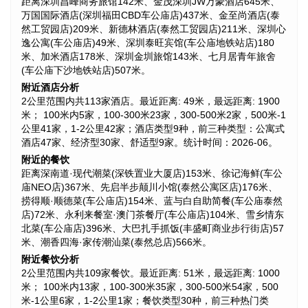
距离深圳昌峰商务旅馆142米、金茂深圳JW万豪酒店645米、
万国国际酒店(深圳福田CBD车公庙店)437米、金至尚酒店(泰
然工贸园店)209米、新德林酒店(泰然工贸园店)211米、深圳心
逸公寓(车公庙店)49米、深圳泰旺宾馆(车公庙地铁站店)180
米、加米酒店178米、深圳金圳旅馆143米、七月居青年旅舍
(车公庙下沙地铁站店)507米。
附近酒店分析
2公里范围内共113家酒店。最近距离: 49米，最远距离: 1900
米； 100米内5家，100-300米23家，300-500米2家，500米-1
公里41家，1-2公里42家；酒店类型9种，前三种类型：公寓式
酒店47家、经济型30家、舒适型9家。统计时间：2026-06。
附近的餐饮
距离深南道·现代潮菜(深铁置业大厦店)153米、徐记海鲜(车公
庙NEO店)367米、先启半步颠川小馆(泰然公寓区店)176米、
捞得顺·顺德菜(车公庙店)154米、蓝与白自助简餐(车公庙泰然
店)72米、永利来餐室·澳门茶餐厅(车公庙店)104米、雪乡情东
北菜(车公庙店)396米、大巴扎手抓饭(丰盛町商业步行街店)57
米、潮香四海·家传潮汕菜(泰然总店)566米。
附近餐饮分析
2公里范围内共109家餐饮。最近距离: 51米，最远距离: 1000
米； 100米内13家，100-300米35家，300-500米54家，500
米-1公里6家，1-2公里1家；餐饮类型30种，前三种热门类