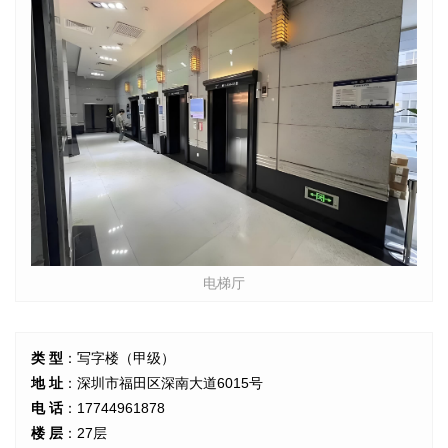
电梯厅
类 型
：写字楼（甲级）
地 址
：深圳市福田区深南大道6015号
电 话
：17744961878
楼 层
：27层