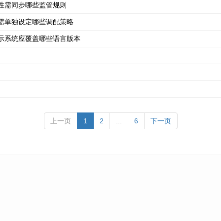
性需同步哪些监管规则
需单独设定哪些调配策略
示系统应覆盖哪些语言版本
上一页
1
2
...
6
下一页