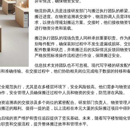
异常情况，确保物资安全。
物流协调人员是连接研发部门与搬迁执行团队的桥梁
搬迁进度。在物资追溯表交接中，物流协调人员需详
求，以便合理规划搬运方案。交接时，他们接收物资
进行物资分类和装载。
搬迁执行团队的现场负责人同样承担重要职责。作为
别每件配件，确保装卸过程中不发生遗漏或损坏。交
配件数量和状态，并将搬迁后的实际情况反馈回物资
严格按照标准操作流程进行作业，保障搬迁安全。
信息技术支持团队也不可忽视。现代写字楼的研发配
新和准确传输。在交接过程中，他们协助相关岗位完成电子数据的转移和备
安全规范执行，尤其是在多楼层环境下，安全风险较高。他们需参与物资
协作，安全管理人员确保搬迁过程中人员和物资的安全，防范潜在风险。
物资追溯表的交接涉及多个岗位的紧密配合。研发部门负责人、物资管理
与搬迁的顺利。值得一提的是，以上流程在本元大厦的实际搬迁项目中得
为后续的资产维护和责任追踪提供了坚实基础。未来，随着写字楼智能化
位职责和交接流程，提升整体搬迁效率和管理水平。